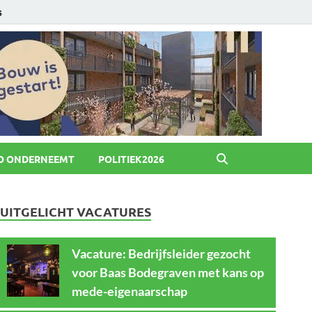
6
O ONDERNEEMT
POLITIEK2026
UITGELICHT VACATURES
Vacature: Bedrijfsleider gezocht
voor Baas Bodegraven met kans op
mede-eigenaarschap