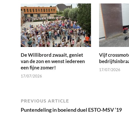
De Willibrord zwaait, geniet
Vijf crossmot
van de zon en wenst iedereen
bedrijfsinbra
een fijne zomer!
17/07/2026
17/07/2026
PREVIOUS ARTICLE
Puntendeling in boeiend duel ESTO-MSV ‘19