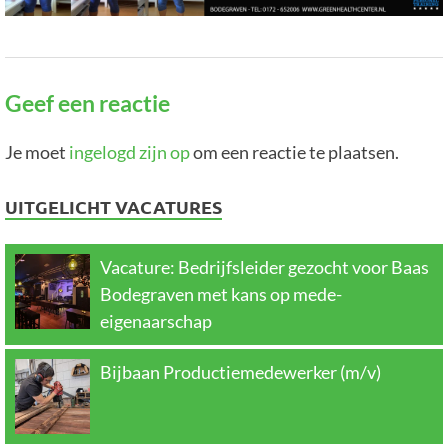
Geef een reactie
Je moet
ingelogd zijn op
om een reactie te plaatsen.
UITGELICHT VACATURES
Vacature: Bedrijfsleider gezocht voor Baas
Bodegraven met kans op mede-
eigenaarschap
Bijbaan Productiemedewerker (m/v)