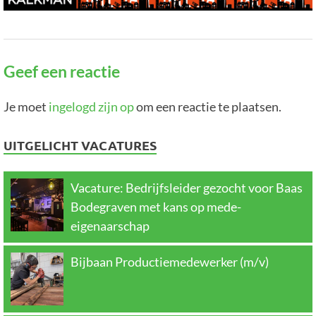
Geef een reactie
Je moet
ingelogd zijn op
om een reactie te plaatsen.
UITGELICHT VACATURES
Vacature: Bedrijfsleider gezocht voor Baas
Bodegraven met kans op mede-
eigenaarschap
Bijbaan Productiemedewerker (m/v)