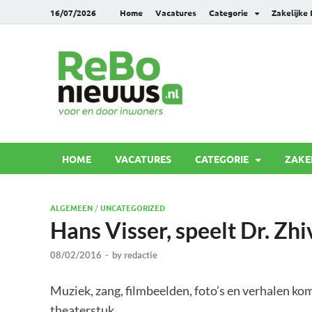
16/07/2026
Home
Vacatures
Categorie
Zakelijke
Rebonie
Voor en door inwoners
HOME
VACATURES
CATEGORIE
ZAKE
ALGEMEEN
/
UNCATEGORIZED
Hans Visser, speelt Dr. Zh
08/02/2016
-
by
redactie
Muziek, zang, filmbeelden, foto’s en verhalen k
theaterstuk.