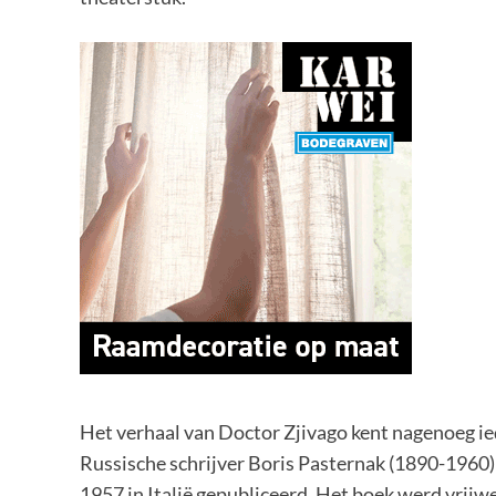
Het verhaal van Doctor Zjivago kent nagenoeg 
Russische schrijver Boris Pasternak (1890-1960)
1957 in Italië gepubliceerd. Het boek werd vrijwe