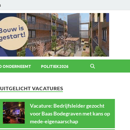
6
O ONDERNEEMT
POLITIEK2026
UITGELICHT VACATURES
Vacature: Bedrijfsleider gezocht
voor Baas Bodegraven met kans op
mede-eigenaarschap