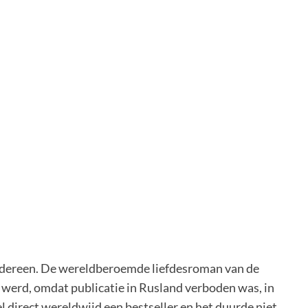
iedereen. De wereldberoemde liefdesroman van de
 werd, omdat publicatie in Rusland verboden was, in
l direct wereldwijd een bestseller en het duurde niet