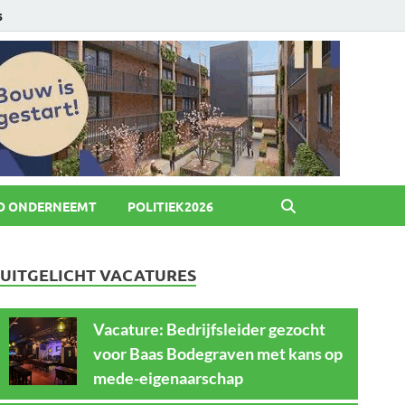
6
O ONDERNEEMT
POLITIEK2026
UITGELICHT VACATURES
Vacature: Bedrijfsleider gezocht
voor Baas Bodegraven met kans op
mede-eigenaarschap