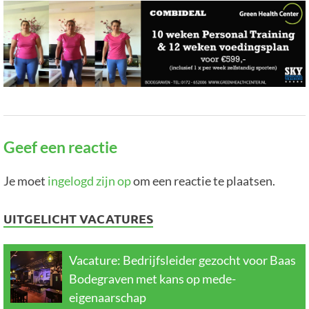
Geef een reactie
Je moet
ingelogd zijn op
om een reactie te plaatsen.
UITGELICHT VACATURES
Vacature: Bedrijfsleider gezocht voor Baas
Bodegraven met kans op mede-
eigenaarschap