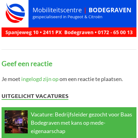
Geef een reactie
Je moet
ingelogd zijn op
om een reactie te plaatsen.
UITGELICHT VACATURES
Vacature: Bedrijfsleider gezocht voor Baas
Bodegraven met kans op mede-
eigenaarschap