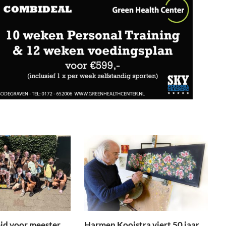
id voor meester
Harmen Kooistra viert 50 jaar