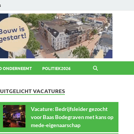
6
O ONDERNEEMT
POLITIEK2026
UITGELICHT VACATURES
Vacature: Bedrijfsleider gezocht
voor Baas Bodegraven met kans op
mede-eigenaarschap