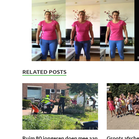
RELATED POSTS
Ruim 80 jongeren doen mee aan
Groots afsche