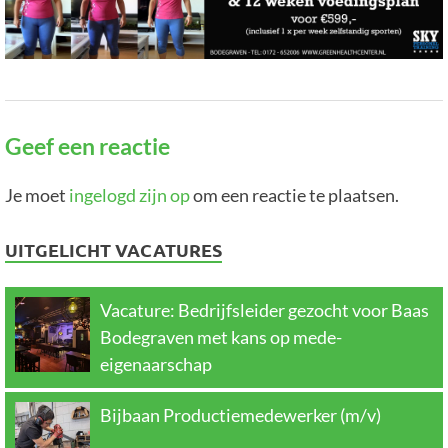
Geef een reactie
Je moet
ingelogd zijn op
om een reactie te plaatsen.
UITGELICHT VACATURES
Vacature: Bedrijfsleider gezocht voor Baas
Bodegraven met kans op mede-
eigenaarschap
Bijbaan Productiemedewerker (m/v)