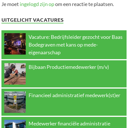
Je moet
ingelogd zijn op
om een reactie te plaatsen.
UITGELICHT VACATURES
Vacature: Bedrijfsleider gezocht voor Baas
Bodegraven met kans op mede-
eigenaarschap
Bijbaan Productiemedewerker (m/v)
Financieel administratief medewerk(st)er
Medewerker financiële administratie