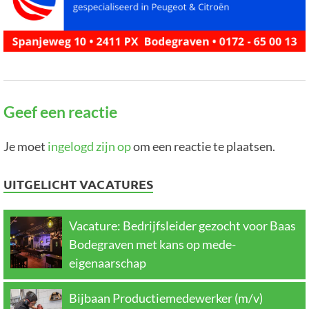
Geef een reactie
Je moet
ingelogd zijn op
om een reactie te plaatsen.
UITGELICHT VACATURES
Vacature: Bedrijfsleider gezocht voor Baas
Bodegraven met kans op mede-
eigenaarschap
Bijbaan Productiemedewerker (m/v)