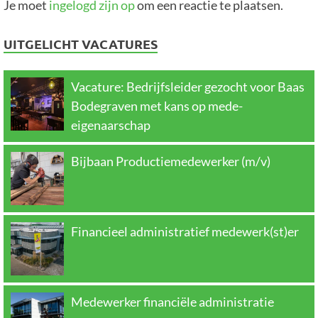
Je moet
ingelogd zijn op
om een reactie te plaatsen.
UITGELICHT VACATURES
Vacature: Bedrijfsleider gezocht voor Baas
Bodegraven met kans op mede-
eigenaarschap
Bijbaan Productiemedewerker (m/v)
Financieel administratief medewerk(st)er
Medewerker financiële administratie