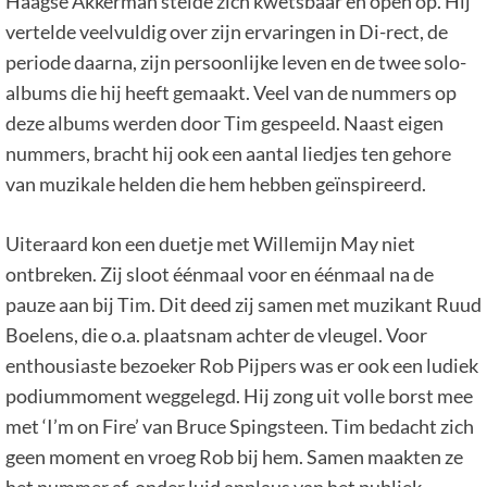
Haagse Akkerman stelde zich kwetsbaar en open op. Hij
vertelde veelvuldig over zijn ervaringen in Di-rect, de
periode daarna, zijn persoonlijke leven en de twee solo-
albums die hij heeft gemaakt. Veel van de nummers op
deze albums werden door Tim gespeeld. Naast eigen
nummers, bracht hij ook een aantal liedjes ten gehore
van muzikale helden die hem hebben geïnspireerd.
Uiteraard kon een duetje met Willemijn May niet
ontbreken. Zij sloot éénmaal voor en éénmaal na de
pauze aan bij Tim. Dit deed zij samen met muzikant Ruud
Boelens, die o.a. plaatsnam achter de vleugel. Voor
enthousiaste bezoeker Rob Pijpers was er ook een ludiek
podiummoment weggelegd. Hij zong uit volle borst mee
met ‘I’m on Fire’ van Bruce Spingsteen. Tim bedacht zich
geen moment en vroeg Rob bij hem. Samen maakten ze
het nummer af, onder luid applaus van het publiek.