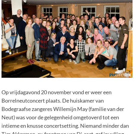
Op vrijdagavond 20 november vond er weer een
Borrelneutconcert plaats. De huiskamer van
Bodegraafse zangeres Willemijn May (familie van der
Neut) was voor de gelegenheid omgetoverd tot een
intieme en knusse concertsetting. Niemand minder dan
Tim Akkerman, ex-frontman van Di-rect, gaf invulling