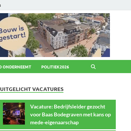
6
O ONDERNEEMT
POLITIEK2026
UITGELICHT VACATURES
Vacature: Bedrijfsleider gezocht
voor Baas Bodegraven met kans op
mede-eigenaarschap